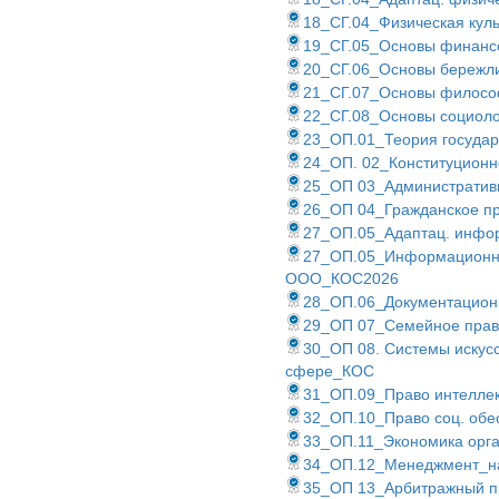
18_СГ.04_Физическая ку
19_СГ.05_Основы финанс
20_СГ.06_Основы бережл
21_СГ.07_Основы филос
22_СГ.08_Основы социол
23_ОП.01_Теория госуда
24_ОП. 02_Конституцион
25_ОП 03_Административ
26_ОП 04_Гражданское п
27_ОП.05_Адаптац. инфо
27_ОП.05_Информационные
ООО_КОС2026
28_ОП.06_Документацион
29_ОП 07_Семейное пра
30_ОП 08. Системы искус
сфере_КОС
31_ОП.09_Право интеллек
32_ОП.10_Право соц. об
33_ОП.11_Экономика орг
34_ОП.12_Менеджмент_н
35_ОП 13_Арбитражный 