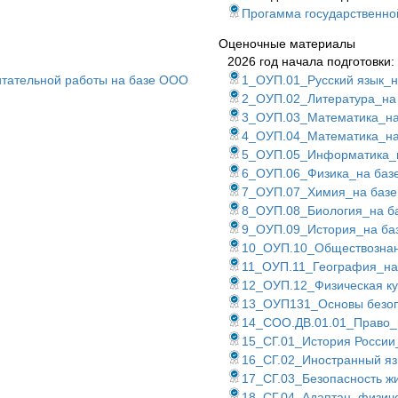
Прогамма государственной
Оценочные материалы
2026 год начала подготовки:
итательной работы на базе ООО
1_ОУП.01_Русский язык_
2_ОУП.02_Литература_н
3_ОУП.03_Математика_н
4_ОУП.04_Математика_н
5_ОУП.05_Информатика_
6_ОУП.06_Физика_на ба
7_ОУП.07_Химия_на баз
8_ОУП.08_Биология_на 
9_ОУП.09_История_на б
10_ОУП.10_Обществозна
11_ОУП.11_География_н
12_ОУП.12_Физическая к
13_ОУП131_Основы безоп
14_СОО.ДВ.01.01_Право
15_СГ.01_История Росси
16_СГ.02_Иностранный я
17_СГ.03_Безопасность 
18_СГ.04_Адаптац. физич