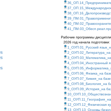
36_ОП.14_Предпринимате
37_ОП.15_Международное
38_ОП.16_Делопроизводс
39_ПМ.01_Правоприменит
40_ПМ.02_Правоохраните
41_ПМ.03_Обесп.реал.пра
Рабочие программы дисципл
2026 год начала подготовки:
1_ОУП.01_Русский язык_
26
2_ОУП.02_Литература_на
26
3_ОУП.03_Математика_н
4_ОУП.04_Иностранный я
26
5_ОУП.05_Информатика_
6_ОУП.06_Физика_на баз
7_ОУП.07_Химия_на баз
8_ОУП.08_Биология_на б
9_ОУП.09_История_на ба
10_ОУП.10_Обществозна
11_ОУП.11_География_на
12_ОУП.12_Физическая к
13_ОУП.13_Основы безоп