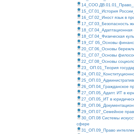
14_СОО.ДВ.01.01_Право_
15_СГ.01_История Росси
16_СГ.02_Иност язык в п
17_СГ.03_Безопасность ж
18_СГ.04_Адаптационная 
18_СГ.04_Физическая кул
19_СГ 05_Основы финанс
20_СГ.06_Основы бережли
21_СГ.07_Основы филос
22_СГ.08_Основы социоло
23_ ОП.01_Теория госуда
24_ОП.02_Конституционн
25_ОП.03_Административ
26_ОП.04_Гражданское п
27_ОП.05_Адапт. ИТ в юр
27_ОП.05_ИТ в юридичес
28_ОП.06_Документацион
29_ОП.07_Семейное прав
30_ОП.08 Системы искусс
сфере
31_ОП.09_Право интеллек