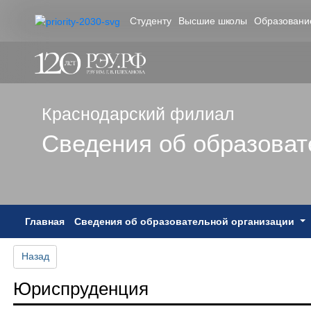
Студенту
Высшие школы
Образовани
Краснодарский филиал
Сведения об образоват
(current)
Главная
Сведения об образовательной организации
Назад
Юриспруденция