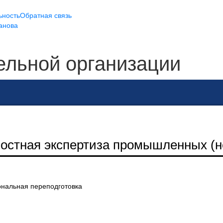
ьность
Обратная связь
анова
ельной организации
мостная экспертиза промышленных (н
нальная переподготовка